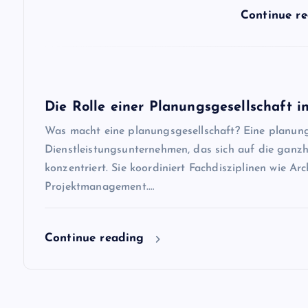
t
Continue r
i
o
Die Rolle einer Planungsgesellschaft 
n
Was macht eine planungsgesellschaft? Eine planungsg
Dienstleistungsunternehmen, das sich auf die ganz
konzentriert. Sie koordiniert Fachdisziplinen wie A
Projektmanagement.…
Continue reading