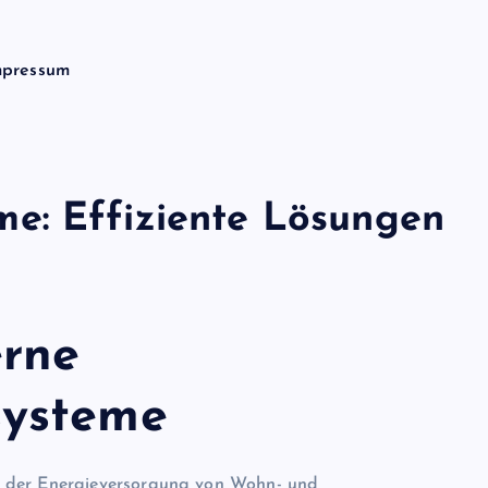
mpressum
e: Effiziente Lösungen
erne
systeme
 in der Energieversorgung von Wohn- und