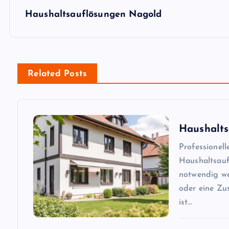
s
Haushaltsauflösungen Nagold
t
n
Related Posts
a
v
Haushalt
Professionel
i
Haushaltsau
notwendig we
g
oder eine Zu
ist…
a